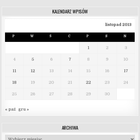
KALENDARZ WPISÓW
listopad 2013
P
W
Ś
C
P
S
N
1
2
3
4
5
6
7
8
9
10
11
12
13
14
15
16
17
18
19
20
21
22
23
24
25
26
27
28
29
30
« paź
gru »
ARCHIWA
Archiwa