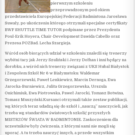
pierwszym szkoleniu
przeprowadzonym pod okiem
przedstawiciela Europejskiej Federacji Badmintona Jarosława
Suwały, po ukończeniu którego otrzymali specjalne certyfikaty
BWF SHUTTLE TIME TUTOR podpisane przez Prezydenta
Poul-Erik Hoyera, Chair-Development Dawida Cabello oraz
Prezesa POZBad. Lecha Szargieja.
Wśród osób biorących udział w szkoleniu znaleźli się trenerzy
wybitni tacy jak Jerzy Szuliński i Jerzy Dołhan i inni będący na
dorobku, a wśród nich trenerzy związani z UKS Hubal Białystok
i Zespołem Szkół Nr 6 w Białymstoku: Waldemar
Grzegorzewski, Paweł Lenkiewicz, Marcin Dernoga, Ewa
Jarocka-Burniewicz, Julita Grzegorzewska, Urszula
Onichimiuk, Ewa Piotrowska, Paweł Jarocki, Tomasz Botwina,
Tomasz Muszyński.Kursanci otrzymali także zestaw publikacji,
wg których teraz udadzą się do szkół i „nauczą” nauczycieli, jak
trzeba wg standardów światowych szkolić przyszłych
MISTRZÓW ŚWIATA W BADMINTONIE. Zaskoczeniem dla
uczestników były ćwiczenia, z którymi sami nie mogli się
uporać. A tu trzeba nauczyć innych, a przede wszystkim