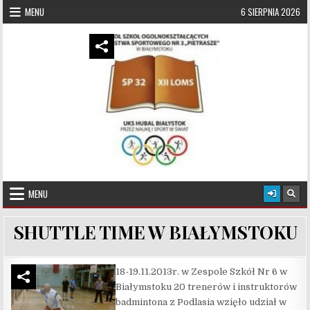
Skip to content
MENU
6 SIERPNIA 2026
UKS Hubal Białystok
Klub Sportowy
MENU
SHUTTLE TIME W BIAŁYMSTOKU
18-19.11.2013r. w Zespole Szkół Nr 6 w
Białymstoku 20 trenerów i instruktorów
badmintona z Podlasia wzięło udział w