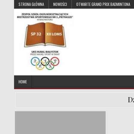
Skip to content
STRONA GŁÓWNA
NOWOŚCI
OTWARTE GRAND PRIX BADMINTONA
UKS Hubal Białystok
Klub Sportowy
HOME
D