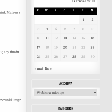
czerwiec 2013
P
W
Ś
C
P
S
N
eniuk Mateusz
1
2
3
4
5
6
7
8
9
10
11
12
13
14
15
16
17
18
19
20
21
22
23
ięzcy finału
24
25
26
27
28
29
30
« maj
lip »
ARCHIWA
Archiwa
rzewski i mgr
KATEGORIE