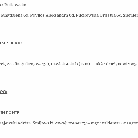
zka Rutkowska
 Magdalena 6d, Psyllos Aleksandra 6d, Puciłowska Urszula 6c, Siemi
IMPIJSKICH
ycięzca finału krajowego), Pawlak Jakub (IVm) – także drużynowi zwyc
GO:
INTONIE
 Majewski Adrian, Śmiłowski Paweł, trenerzy – mgr Waldemar Grzego