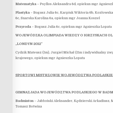
Matematyka
– Psyllos Aleksandra 6d, opiekun mgr Agnies
Plastyka
– Bogusz Julia 6c, Karpiuk Wiktoria 6b, Kozłowska
6c, Snarska Karolina 6a, opiekun mgr Joanna Koszel
Przyroda
– Bogusz Julia 6c, opiekun mgr Agnieszka Łopata
WOJEWÓDZKA OLIMPIADA WIEDZY O IGRZYSKACH OL
„LONDYN 2012”
Cydzik Mateusz (Im), Jurgiel Michał (IIm i indywidualny zw
krajowego, opiekun mgr Agnieszka Łopata
SPORTOWI MISTRZOWIE WOJEWÓDZTWA PODLASKIE
GIMNAZJADA WOJEWÓDZTWA PODLASKIEGO W BADM
Badminton
– Jabłoński Aleksander, Kędzierski Arkadiusz,
Tomasz Botwina