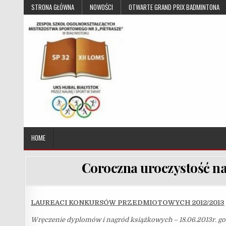
Skip to content
STRONA GŁÓWNA
NOWOŚCI
OTWARTE GRAND PRIX BADMINTONA
UKS Hubal Białystok
Klub Sportowy
HOME
Coroczna uroczystość na
LAUREACI KONKURSÓW PRZEDMIOTOWYCH 2012/2013
Wręczenie dyplomów i nagród książkowych – 18.06.2013r. go