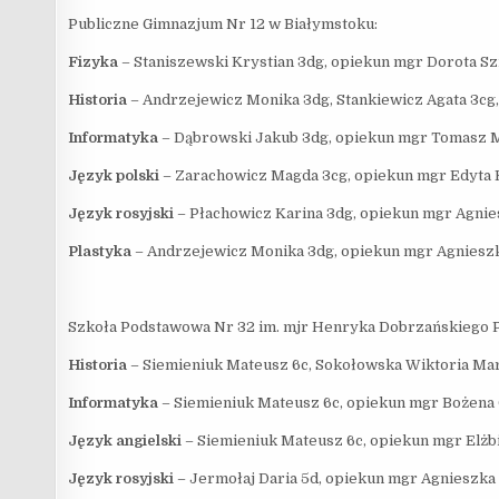
Publiczne Gimnazjum Nr 12 w Białymstoku:
Fizyka
– Staniszewski Krystian 3dg, opiekun mgr Dorota S
Historia
– Andrzejewicz Monika 3dg, Stankiewicz Agata 3cg
Informatyka
– Dąbrowski Jakub 3dg, opiekun mgr Tomasz
Język polski
– Zarachowicz Magda 3cg, opiekun mgr Edyta 
Język rosyjski
– Płachowicz Karina 3dg, opiekun mgr Agnie
Plastyka
– Andrzejewicz Monika 3dg, opiekun mgr Agniesz
Szkoła Podstawowa Nr 32 im. mjr Henryka Dobrzańskiego P
Historia
– Siemieniuk Mateusz 6c, Sokołowska Wiktoria Mar
Informatyka
– Siemieniuk Mateusz 6c, opiekun mgr Bożen
Język angielski
– Siemieniuk Mateusz 6c, opiekun mgr Elżb
Język rosyjski
– Jermołaj Daria 5d, opiekun mgr Agnieszk