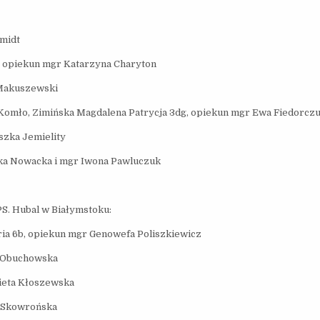
zmidt
, opiekun mgr Katarzyna Charyton
 Makuszewski
Komło, Zimińska Magdalena Patrycja 3dg, opiekun mgr Ewa Fiedorcz
szka Jemielity
ka Nowacka i mgr Iwona Pawluczuk
S. Hubal w Białymstoku:
ia 6b, opiekun mgr Genowefa Poliszkiewicz
a Obuchowska
ieta Kłoszewska
a Skowrońska