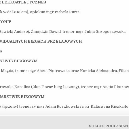
E LEKKOATLETYCZNEJ
ok w dal-513 cm), opiekun mgr Izabela Purta
TONIE
awicki Andrzej, Żmójdzin Dawid, trener mgr Julita Grzegorzewska.
WIDUALNYCH BIEGACH PRZEŁAJOWYCH
ta
RSTWIE BIEGOWYM
 Magda, trener mgr Aneta Piotrowska oraz Kozicka Aleksandra, Filia
rowska Karolina (2km F oraz bieg łączony), trener mgr Aneta Piotro
IARSTWIE BIEGOWYM
eg łączony) trenerzy mgr Adam Roszkowski i mgr Katarzyna Kiczkajło
SUKCES PODLASIAN 