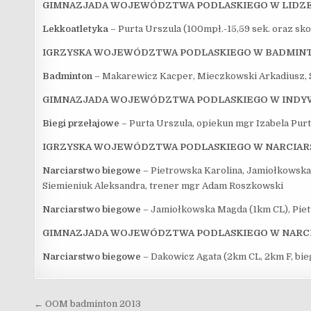
GIMNAZJADA WOJEWÓDZTWA PODLASKIEGO W LIDZ
Lekkoatletyka
– Purta Urszula (100mpł.-15,59 sek. oraz sk
IGRZYSKA WOJEWÓDZTWA PODLASKIEGO W BADMIN
Badminton
– Makarewicz Kacper, Mieczkowski Arkadiusz, S
GIMNAZJADA WOJEWÓDZTWA PODLASKIEGO W INDY
Biegi przełajowe
– Purta Urszula, opiekun mgr Izabela Pur
IGRZYSKA WOJEWÓDZTWA PODLASKIEGO W NARCIA
Narciarstwo biegowe
– Pietrowska Karolina, Jamiołkowska
Siemieniuk Aleksandra, trener mgr Adam Roszkowski
Narciarstwo biegowe
– Jamiołkowska Magda (1km CL), Piet
GIMNAZJADA WOJEWÓDZTWA PODLASKIEGO W NARC
Narciarstwo biegowe
– Dakowicz Agata (2km CL, 2km F, bi
Nawigacja wpisu
← OOM badminton 2013