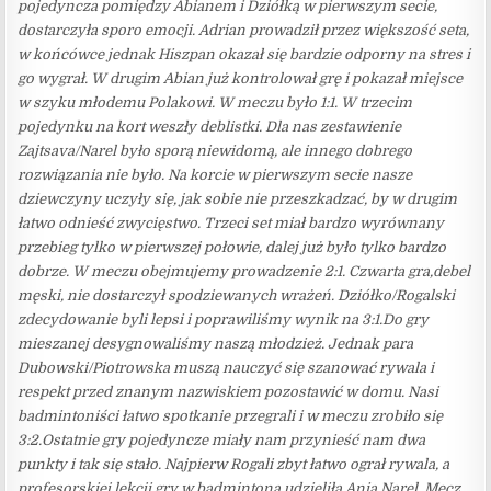
pojedyncza pomiędzy Abianem i Dziółką w pierwszym secie,
dostarczyła sporo emocji. Adrian prowadził przez większość seta,
w końcówce jednak Hiszpan okazał się bardzie odporny na stres i
go wygrał. W drugim Abian już kontrolował grę i pokazał miejsce
w szyku młodemu Polakowi. W meczu było 1:1. W trzecim
pojedynku na kort weszły deblistki. Dla nas zestawienie
Zajtsava/Narel było sporą niewidomą, ale innego dobrego
rozwiązania nie było. Na korcie w pierwszym secie nasze
dziewczyny uczyły się, jak sobie nie przeszkadzać, by w drugim
łatwo odnieść zwycięstwo. Trzeci set miał bardzo wyrównany
przebieg tylko w pierwszej połowie, dalej już było tylko bardzo
dobrze. W meczu obejmujemy prowadzenie 2:1. Czwarta gra,debel
męski, nie dostarczył spodziewanych wrażeń. Dziółko/Rogalski
zdecydowanie byli lepsi i poprawiliśmy wynik na 3:1.Do gry
mieszanej desygnowaliśmy naszą młodzież. Jednak para
Dubowski/Piotrowska muszą nauczyć się szanować rywala i
respekt przed znanym nazwiskiem pozostawić w domu. Nasi
badmintoniści łatwo spotkanie przegrali i w meczu zrobiło się
3:2.Ostatnie gry pojedyncze miały nam przynieść nam dwa
punkty i tak się stało. Najpierw Rogali zbyt łatwo ograł rywala, a
profesorskiej lekcji gry w badmintona udzieliła Ania Narel. Mecz