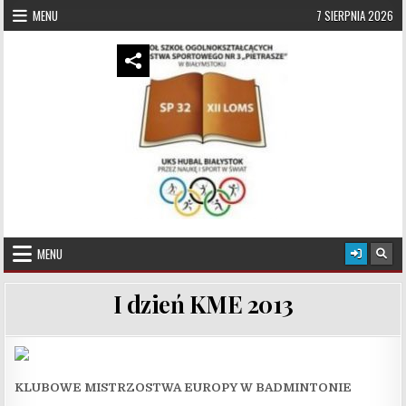
Skip to content
MENU
7 SIERPNIA 2026
UKS Hubal Białystok
Klub Sportowy
MENU
I dzień KME 2013
KLUBOWE MISTRZOSTWA EUROPY W BADMINTONIE