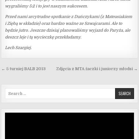
wygraliśmy 5:2 i to jest naszym sukcesem.
Przed nami arcytrudne spotkanie z Duńczykami (z Mateusiakiem
i Ziębą w składzie) oraz bardzo ważne ze Szwajcarami. Ale to
będzie jutro. Jeszcze dzisiaj planowaliśmy wyjazd do Paryża, ale
deszcz leje i tą wycieczkę przekładamy.
Lech Szargiej.
Nawigacja wpisu
← 5 turniej BALB 2013
Zdjęcia z MTA żaczki i juniorzy młodsi →
Search for:
Odtwarzacz
video