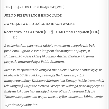
TBR [ISL] – UKS Hubal Białystok [POL]
JUŻ PO PIERWSZYCH EMOCJACH!
ZWYCIĘSTWO PO 3,5 GODZINACH WALKI!
Recreativo Ies La Orden [ESP] – UKS Hubal Białystok [POL]
2:5
Z ustawieniem pierwszej rakiety w naszym zespole nie było
problemu. Zgodnie z rankingiem światowym najwyżej z
Hubalczyków jest sklasyfikowany Adrian Dziółko i to jemu
przyszło zmierzyć się z Pablo Abianem.
Mecz z Hiszpanami do łatwych nie należał. Nasze szanse były w
okolicach 50:50 z lekką przewagą Białostoczan, gdyż
inaugurowaliśmy Klubowe Mistrzostwa Europy (także transmisja
telewizyjna). Sugestie trenera Grzegorzewskiego pozostającego w
Białymstoku zostały uwzględnione. Niezadowolonej Edycie
Tarasewicz pozostało w tym meczu tylko skuteczne kibicowanie.
Wyniki indywidualne: