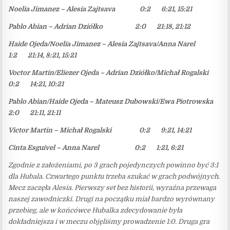
Noelia Jimanez – Alesia Zajtsava 0:2 6:21, 15:21
Pablo Abian – Adrian Dziółko 2:0 21:18, 21:12
Haide Ojeda/Noelia Jimanez – Alesia Zajtsava/Anna Narel
1:2 21:14, 8:21, 15:21
Voctor Martin/Eliezer Ojeda – Adrian Dziółko/Michał Rogalski
0:2 14:21, 10:21
Pablo Abian/Haide Ojeda – Mateusz Dubowski/Ewa Piotrowska
2:0 21:11, 21:11
Victor Martin – Michał Rogalski 0:2 9:21, 14:21
Cinta Esguivel – Anna Narel 0:2 1:21, 6:21
Zgodnie z założeniami, po 3 grach pojedynczych powinno być 3:1
dla Hubala. Czwartego punktu trzeba szukać w grach podwójnych.
Mecz zaczęła Alesia. Pierwszy set bez historii, wyraźna przewaga
naszej zawodniczki. Drugi na początku miał bardzo wyrównany
przebieg, ale w końcówce Hubalka zdecydowanie była
dokładniejsza i w meczu objęliśmy prowadzenie 1:0. Druga gra