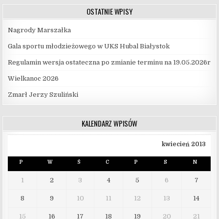
OSTATNIE WPISY
Nagrody Marszałka
Gala sportu młodzieżowego w UKS Hubal Białystok
Regulamin wersja ostateczna po zmianie terminu na 19.05.2026r
Wielkanoc 2026
Zmarł Jerzy Szuliński
KALENDARZ WPISÓW
kwiecień 2013
P
W
Ś
C
P
S
N
1
2
3
4
5
6
7
8
9
10
11
12
13
14
15
16
17
18
19
20
21