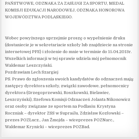
PAŃSTWOWE, ODZNAKA ZA ZASŁUGI ZA SPORTU, MEDAL
KOMISJI EDUKACJI NARODOWEJ, ODZNAKA HONOROWA
WOJEWÓDZTWA PODLASKIEGO.
Wobec powyższego uprzejmie proszę o wypełnienie druku
(dostaniecie je w sekretariacie szkoły lub znajdziecie na stronie
internetowej PFS) i złożenie do mnie w terminie do 15.04.2013r.
Wszelkich informacji w tej sprawie udziela mój pełnomocnik
Waldemar Leszczyński.
Pozdrawiam Lech Szargiej
PS. Prawo do zgłoszenia swoich kandydatów do odznaczeń mają:
zastępcy dyrektora szkoły, związki zawodowe, pełnomocnicy
dyrektora (Grzegoprzewski, Roszkowski, Bielawiec,
Leszczyński), Szefowa Komisji Odznaczeń Jolanta Nikonowicz
oraz osoby związane ze sportem na Podlasiu: Krystyna
Roczniak – dyrektor ZSS w Supraślu, Zdzisław Kozłowski –
prezes POZŁucz., Jan Żmojda – wiceprezes POZNarc.,
Waldemar Krynicki – wiceprezes POZBad.