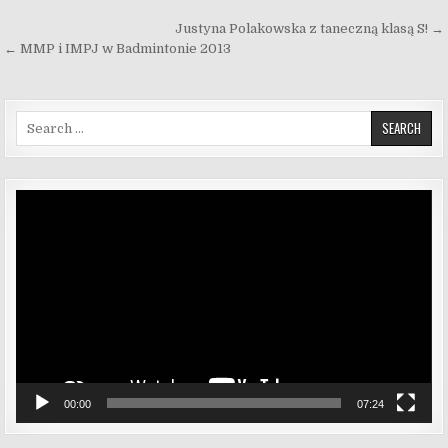
Nawigacja wpisu
Justyna Polakowska z taneczną klasą S! →
← MMP i IMPJ w Badmintonie 2013
Search for:
Odtwarzacz
video
00:00
07:24