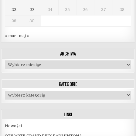
22
23
24
25
26
27
28
29
30
« mar
maj »
ARCHIWA
Archiwa
KATEGORIE
Kategorie
LINKI
Nowości
OTWARTE GRAND PRIX BADMINTONA