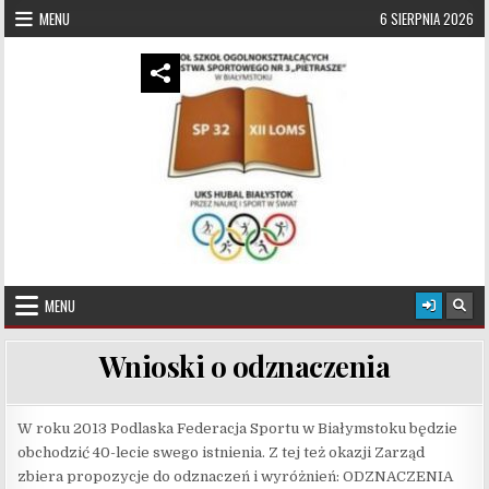
Skip to content
MENU
6 SIERPNIA 2026
UKS Hubal Białystok
Klub Sportowy
MENU
Wnioski o odznaczenia
W roku 2013 Podlaska Federacja Sportu w Białymstoku będzie
obchodzić 40-lecie swego istnienia. Z tej też okazji Zarząd
zbiera propozycje do odznaczeń i wyróżnień: ODZNACZENIA