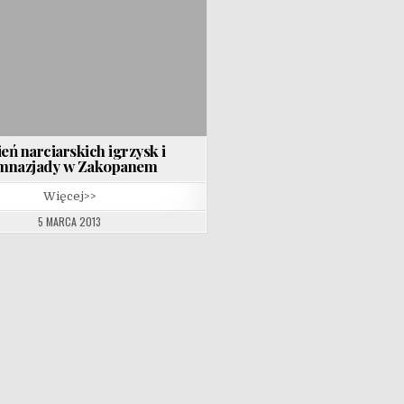
ień narciarskich igrzysk i
mnazjady w Zakopanem
Więcej>>
5 MARCA 2013