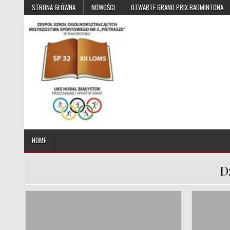
Skip to content
STRONA GŁÓWNA
NOWOŚCI
OTWARTE GRAND PRIX BADMINTONA
UKS Hubal Białystok
Klub Sportowy
HOME
D