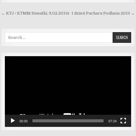
Nawigacja wpisu
← KTJ / KTMM Suwałki, 9.02.2013r
I dzień Pucharu Podlasia 2013 →
Search for:
Odtwarzacz
video
00:00
07:24