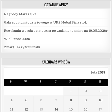
OSTATNIE WPISY
Nagrody Marszałka
Gala sportu młodzieżowego w UKS Hubal Białystok
Regulamin wersja ostateczna po zmianie terminu na 19.05.2026r
Wielkanoc 2026
Zmarł Jerzy Szuliński
KALENDARZ WPISÓW
luty 2013
P
W
Ś
C
P
S
N
1
2
3
4
5
6
7
8
9
10
11
12
13
14
15
16
17