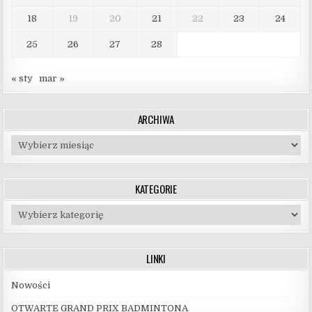
18
19
20
21
22
23
24
25
26
27
28
« sty
mar »
ARCHIWA
Archiwa
KATEGORIE
Kategorie
LINKI
Nowości
OTWARTE GRAND PRIX BADMINTONA