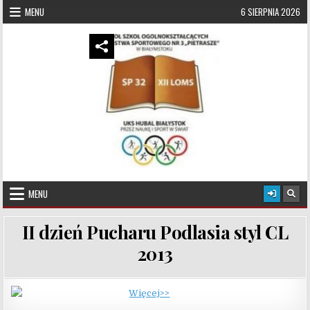
Skip to content
MENU
6 SIERPNIA 2026
UKS Hubal Białystok
Klub Sportowy
MENU
II dzień Pucharu Podlasia styl CL
2013
Więcej>>