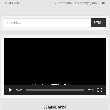
Nawigacja wpisu
← OOM 2013
17 Podlaska Gala Olimpijska 2013 →
Search for:
Odtwarzacz
video
00:00
07:24
OSTATNIE WPISY