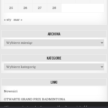
25
26
27
28
« sty
mar »
ARCHIWA
Archiwa
KATEGORIE
Kategorie
LINKI
Nowości
OTWARTE GRAND PRIX BADMINTONA
Używamy ciasteczek, aby zapewnić najlepszą jakość