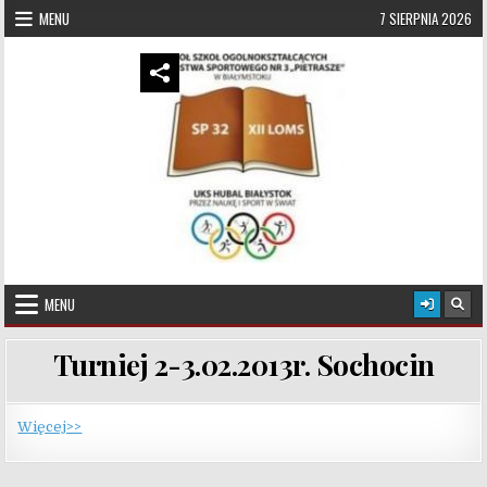
Skip to content
MENU
7 SIERPNIA 2026
UKS Hubal Białystok
Klub Sportowy
MENU
Turniej 2-3.02.2013r. Sochocin
Więcej>>