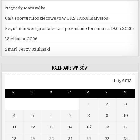
Nagrody Marszałka
Gala sportu młodzieżowego w UKS Hubal Białystok
Regulamin wersja ostateczna po zmianie terminu na 19.05.2026r
Wielkanoc 2026
Zmarł Jerzy Szuliński
KALENDARZ WPISÓW
luty 2013
P
W
Ś
C
P
S
N
1
2
3
4
5
6
7
8
9
10
11
12
13
14
15
16
17
18
19
20
21
22
23
24