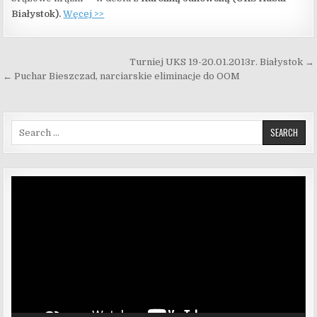
Białystok).
Węcej >>
Nawigacja wpisu
Turniej UKS 19-20.01.2013r. Białystok →
← Puchar Bieszczad, narciarskie eliminacje do OOM
Search for:
Odtwarzacz
video