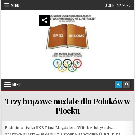
Skip to content
MENU
9 SIERPNIA 2026
UKS Hubal Białystok
Klub Sportowy
MENU
Trzy brązowe medale dla Polaków w
Płocku
Badmintonistka SKB Piast Magdalena Witek zdobyła dwa
brązowe krążki — w deblu z
Karoliną Janowską (UKS Hubal