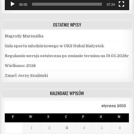
00:00
07:24
OSTATNIE WPISY
Nagrody Marszałka
Gala sportu młodzieżowego w UKS Hubal Białystok
Regulamin wersja ostateczna po zmianie terminu na 19.05.2026r
Wielkanoc 2026
Zmarł Jerzy Szuliński
KALENDARZ WPISÓW
styczeń 2013
P
W
Ś
C
P
S
N
1
2
3
4
5
6