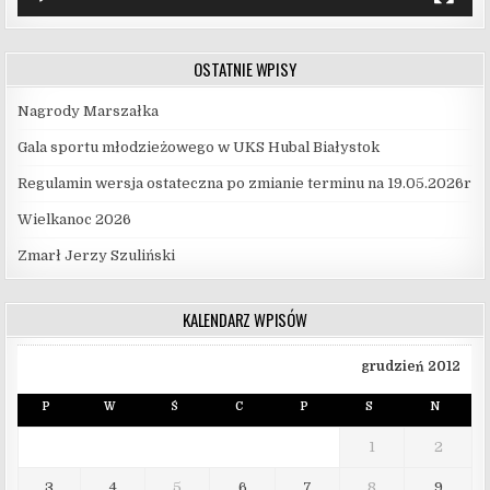
OSTATNIE WPISY
Nagrody Marszałka
Gala sportu młodzieżowego w UKS Hubal Białystok
Regulamin wersja ostateczna po zmianie terminu na 19.05.2026r
Wielkanoc 2026
Zmarł Jerzy Szuliński
KALENDARZ WPISÓW
grudzień 2012
P
W
Ś
C
P
S
N
1
2
3
4
5
6
7
8
9