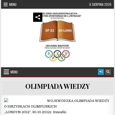
Skip to content
MENU
6 SIERPNIA 2026
UKS Hubal Białystok
Klub Sportowy
MENU
OLIMPIADA WIEDZY
WOJEWÓDZKA OLIMPIADA WIEDZY
O IGRZYSKACH OLIMPIJSKICH
„LONDYN 2012”, 30.10.2012r. Suwałki