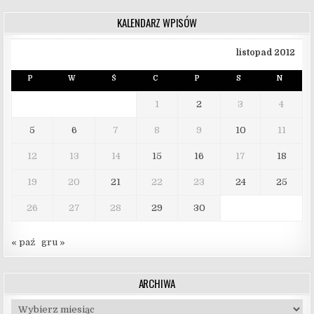
KALENDARZ WPISÓW
listopad 2012
P
W
Ś
C
P
S
N
1
2
3
4
5
6
7
8
9
10
11
12
13
14
15
16
17
18
19
20
21
22
23
24
25
26
27
28
29
30
« paź
gru »
ARCHIWA
Archiwa