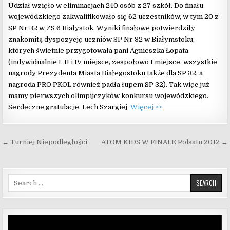
Udział wzięło w eliminacjach 240 osób z 27 szkół. Do finału
wojewódzkiego zakwalifikowało się 62 uczestników, w tym 20 z
SP Nr 32 w ZS 6 Białystok. Wyniki finałowe potwierdziły
znakomitą dyspozycję uczniów SP Nr 32 w Białymstoku,
których świetnie przygotowała pani Agnieszka Łopata
(indywidualnie I, II i IV miejsce, zespołowo I miejsce, wszystkie
nagrody Prezydenta Miasta Białegostoku także dla SP 32, a
nagroda PRO PKOL również padła łupem SP 32). Tak więc już
mamy pierwszych olimpijczyków konkursu wojewódzkiego.
Serdeczne gratulacje. Lech Szargiej
Więcej >>
Nawigacja wpisu
← Turniej Niepodległości
ATOM KIDS W FINALE Polsatu 2012 →
Search for:
Odtwarzacz
video