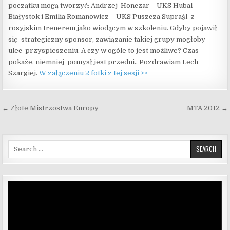
początku mogą tworzyć: Andrzej Honczar – UKS Hubal
Białystok i Emilia Romanowicz – UKS Puszcza Supraśl z
rosyjskim trenerem jako wiodącym w szkoleniu. Gdyby pojawił
się strategiczny sponsor, zawiązanie takiej grupy mogłoby
ulec przyspieszeniu. A czy w ogóle to jest możliwe? Czas
pokaże, niemniej pomysł jest przedni.. Pozdrawiam Lech
Szargiej.
W załączeniu 2 fotki z tej sesji >>
Nawigacja wpisu
← Złote Mistrzostwa Europy
MTA 2012 →
Search for:
Odtwarzacz
video