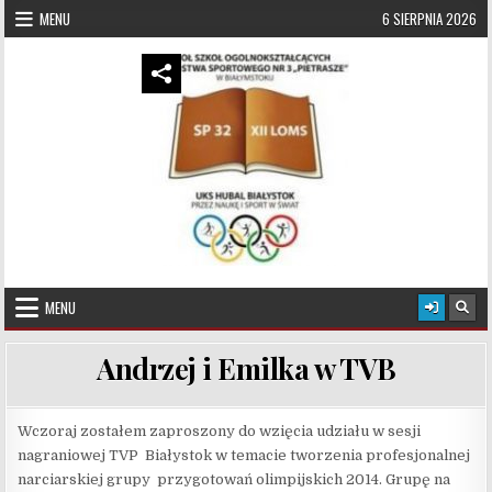
Skip to content
MENU
6 SIERPNIA 2026
UKS Hubal Białystok
Klub Sportowy
MENU
Andrzej i Emilka w TVB
Wczoraj zostałem zaproszony do wzięcia udziału w sesji
nagraniowej TVP Białystok w temacie tworzenia profesjonalnej
narciarskiej grupy przygotowań olimpijskich 2014. Grupę na