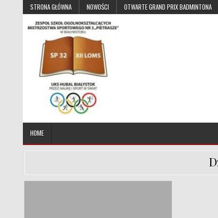
Skip to content
STRONA GŁÓWNA
NOWOŚCI
OTWARTE GRAND PRIX BADMINTONA
UKS Hubal Białystok
Klub Sportowy
HOME
D