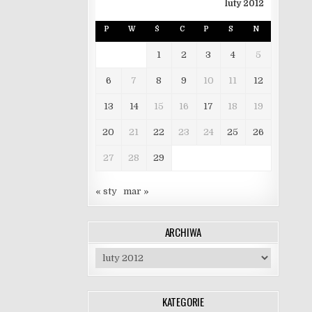
luty 2012
P
W
Ś
C
P
S
N
1
2
3
4
5
6
7
8
9
10
11
12
13
14
15
16
17
18
19
20
21
22
23
24
25
26
27
28
29
« sty
mar »
ARCHIWA
Archiwa
KATEGORIE