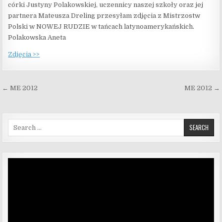
córki Justyny Polakowskiej, uczennicy naszej szkoły oraz jej
partnera Mateusza Dreling przesyłam zdjęcia z Mistrzostw
Polski w NOWEJ RUDZIE w tańcach latynoamerykańskich.
Polakowska Aneta
Zdjęcia >>
Nawigacja wpisu
← ME 2012
ME 2012 →
Search for:
Odtwarzacz
video