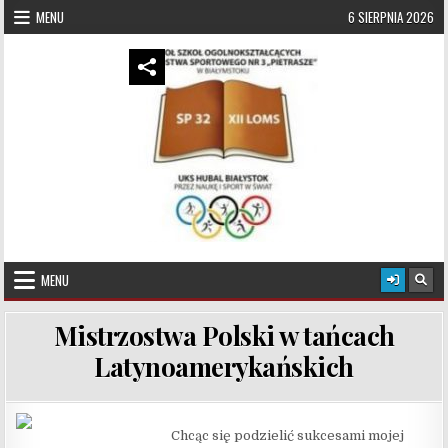
Skip to content
MENU
6 SIERPNIA 2026
UKS Hubal Białystok
Klub Sportowy
MENU
Mistrzostwa Polski w tańcach
Latynoamerykańskich
Chcąc się podzielić sukcesami mojej