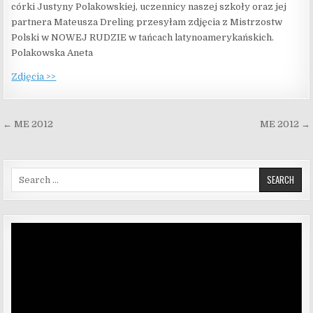
córki Justyny Polakowskiej, uczennicy naszej szkoły oraz jej
partnera Mateusza Dreling przesyłam zdjęcia z Mistrzostw
Polski w NOWEJ RUDZIE w tańcach latynoamerykańskich.
Polakowska Aneta
Zdjęcia >>
Nawigacja wpisu
← ME 2012
ME 2012 →
Search for:
Odtwarzacz
video