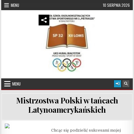
Skip to content
MENU
10 SIERPNIA 2026
UKS Hubal Białystok
Klub Sportowy
MENU
Mistrzostwa Polski w tańcach
Latynoamerykańskich
Chcąc się podzielić sukcesami mojej