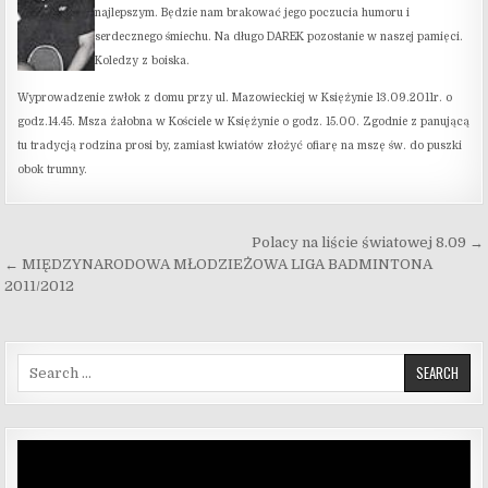
najlepszym. Będzie nam brakować jego poczucia humoru i
serdecznego śmiechu. Na długo DAREK pozostanie w naszej pamięci.
Koledzy z boiska.
Wyprowadzenie zwłok z domu przy ul. Mazowieckiej w Księżynie 13.09.2011r. o
godz.14.45. Msza żałobna w Kościele w Księżynie o godz. 15.00. Zgodnie z panującą
tu tradycją rodzina prosi by, zamiast kwiatów złożyć ofiarę na mszę św. do puszki
obok trumny.
Nawigacja wpisu
Polacy na liście światowej 8.09 →
← MIĘDZYNARODOWA MŁODZIEŻOWA LIGA BADMINTONA
2011/2012
Search for:
Odtwarzacz
video