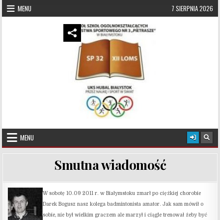
Skip to content
MENU
7 SIERPNIA 2026
UKS Hubal Białystok
Klub Sportowy
MENU
Smutna wiadomość
W sobotę 10.09 2011 r. w Białymstoku zmarł po ciężkiej chorobie
Darek Bogusz nasz kolega badmintonista amator. Jak sam mówił o
sobie, nie był wielkim graczem ale marzył i ciągle trenował żeby być