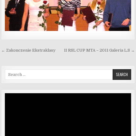
Nawigacja wpisu
← Zakonczenie Ekstraklasy
II RSL CUP MTA – 2011 Galeria L.S →
Search for:
Odtwarzacz
video