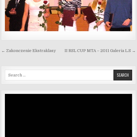
Nawigacja wpisu
← Zakonczenie Ekstraklasy
II RSL CUP MTA – 2011 Galeria L.S →
Search for:
Odtwarzacz
video