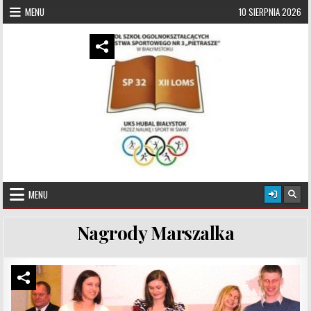
Skip to content
MENU
10 SIERPNIA 2026
UKS Hubal Białystok
Klub Sportowy
MENU
Nagrody Marszalka