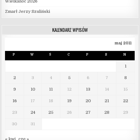
Wielkanoc 2026
Zmarł Jerzy Szuliński
KALENDARZ WPISÓW
maj 2011
P
W
Ś
C
P
S
N
1
2
3
4
5
6
7
8
9
10
11
12
13
14
15
16
17
18
19
20
21
22
23
24
25
26
27
28
29
30
31
« kwi
cze »