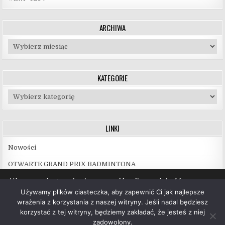
ARCHIWA
Archiwa
KATEGORIE
Kategorie
LINKI
Nowości
OTWARTE GRAND PRIX BADMINTONA
Używamy ciasteczek, aby zapewnić najlepszą jakość
korzystania z naszej witryny.
Używamy plików ciasteczka, aby zapewnić Ci jak najlepsze
Więcej informacji na temat plików ciasteczka, których
wrażenia z korzystania z naszej witryny. Jeśli nadal będziesz
używamy, oraz możliwości ich wyłączenia znajdziesz w
korzystać z tej witryny, będziemy zakładać, że jesteś z niej
ustawieniach
.
zadowolony.