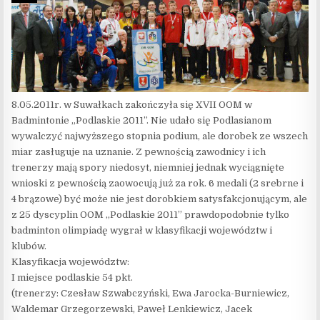
8.05.2011r. w Suwałkach zakończyła się XVII OOM w
Badmintonie „Podlaskie 2011”. Nie udało się Podlasianom
wywalczyć najwyższego stopnia podium, ale dorobek ze wszech
miar zasługuje na uznanie. Z pewnością zawodnicy i ich
trenerzy mają spory niedosyt, niemniej jednak wyciągnięte
wnioski z pewnością zaowocują już za rok. 6 medali (2 srebrne i
4 brązowe) być może nie jest dorobkiem satysfakcjonującym, ale
z 25 dyscyplin OOM „Podlaskie 2011” prawdopodobnie tylko
badminton olimpiadę wygrał w klasyfikacji województw i
klubów.
Klasyfikacja województw:
I miejsce podlaskie 54 pkt.
(trenerzy: Czesław Szwabczyński, Ewa Jarocka-Burniewicz,
Waldemar Grzegorzewski, Paweł Lenkiewicz, Jacek