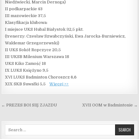
Niedźwiecki, Marcin Dernoga)
II podkarpackie 43
III mazowieckie 37,5
Klasyfikacja klubowa:
I miejsce UKS Hubal Białystok 32,5 pkt.
(trenerzy: Czesław Szwabczyński, Ewa Jarocka-Burniewicz,
Waldemar Grzegorzewski)
II UKS Sokół Ropczyce 20,5
III UKSB Milenium Warszawa 18
UKS Kiko Zamość 18
IX LUKS Księżyno 9,5
XVI LUKS Badminton Choroszcz 6,6
XIX SKB Suwałki 5,5
Więcej >>
Nawigacja wpisu
← PREZES BOI SIĘ ZJAZDU
XVII OOM w Badmintonie →
Search for: