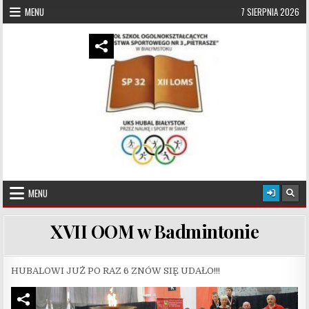
Skip to content
MENU
7 SIERPNIA 2026
UKS Hubal Białystok
Klub Sportowy
MENU
XVII OOM w Badmintonie
HUBALOWI JUŻ PO RAZ 6 ZNÓW SIĘ UDAŁO!!!