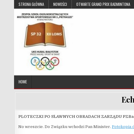
Skip to content
STRONA GŁÓWNA
NOWOŚCI
OTWARTE GRAND PRIX BADMINTONA
UKS Hubal Białystok
Klub Sportowy
HOME
Ech
PLOTECZKI PO SŁAWNYCH OBRADACH ZARZĄDU PZBad. 1
No wreszcie. Do Związku wchodzi Pan Minister.
Fotokopia 