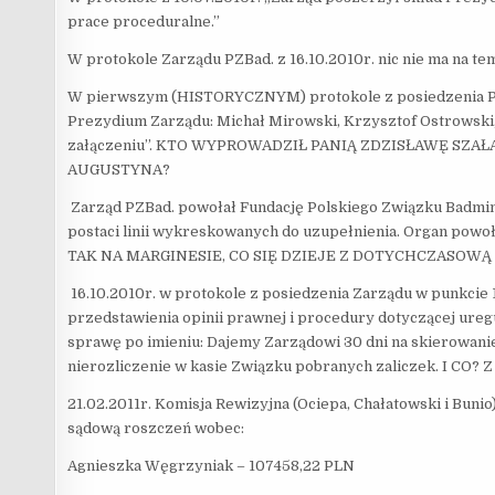
prace proceduralne.”
W protokole Zarządu PZBad. z 16.10.2010r. nic nie ma na te
W pierwszym (HISTORYCZNYM) protokole z posiedzenia Prez
Prezydium Zarządu: Michał Mirowski, Krzysztof Ostrowski, 
załączeniu”. KTO WYPROWADZIŁ PANIĄ ZDZISŁAWĘ SZ
AUGUSTYNA?
Zarząd PZBad. powołał Fundację Polskiego Związku Badminto
postaci linii wykreskowanych do uzupełnienia. Organ powo
TAK NA MARGINESIE, CO SIĘ DZIEJE Z DOTYCHCZASO
16.10.2010r. w protokole z posiedzenia Zarządu w punkcie
przedstawienia opinii prawnej i procedury dotyczącej ure
sprawę po imieniu: Dajemy Zarządowi 30 dni na skierowan
nierozliczenie w kasie Związku pobranych zaliczek. 
21.02.2011r. Komisja Rewizyjna (Ociepa, Chałatowski i Bun
sądową roszczeń wobec:
Agnieszka Węgrzyniak – 107458,22 PLN