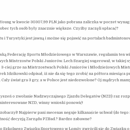
 Young w kwocie 30307,99 PLN jako pobrana zaliczka w poczet wyna
bec tych osób były znacznie większe. Czyżby zaczęli spłacać?
 i Turystyki jest jawną i możne się pojawić na portalach badmintono
ską Federację Sportu Młodzieżowego w Warszawie, regulamin ten wi
ch Mistrzostw Polski Juniorów. Lech Szargiej sugerował, w takiej sy
 o 3-ciej grze na Mistrzostwach Polski Juniorów i Młodzieżowych Mis
rek Idzikowski odpisał, iż nie da się tego zrobić na półtora miesiąca 
Cały świat gra 3 gry, a w Polsce jest niedozwolone? Oj mądrych mamy
rzyszeń o zwołanie Nadzwyczajnego Zjazdu Delegatów (NZD) raz roz
 zainteresowane NZD, winny wnioski ponowić!
to zobaczył! Najpierw pani mecenas neguje kilkanaście uchwał (do tego
ażność decyzją Zarządu PZBad.? Bardzo zabawne?
o Szkolnego Związku Sportowego w Łomży zwrócili się do Związku o 