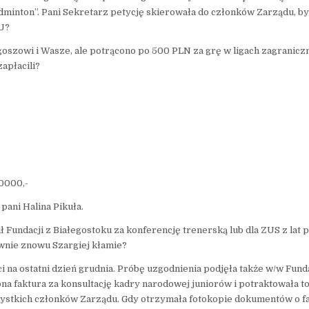
adminton”. Pani Sekretarz petycję skierowała do członków Zarządu, by
U?
szowi i Wasze, ale potrącono po 500 PLN za grę w ligach zagranicz
apłacili?
0000,-
pani Halina Pikuła.
ndacji z Białegostoku za konferencję trenerską lub dla ZUS z lat p
Pewnie znowu Szargiej kłamie?
 na ostatni dzień grudnia. Próbę uzgodnienia podjęła także w/w Funda
a faktura za konsultację kadry narodowej juniorów i potraktowała to
szystkich członków Zarządu. Gdy otrzymała fotokopie dokumentów o 