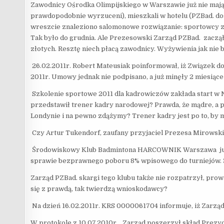
Zawodnicy Ośrodka Olimpijskiego w Warszawie już nie mają g
prawdopodobnie wyrzuceni), mieszkali w hotelu (PZBad. dosz
wreszcie znaleziono salomonowe rozwiązanie: sportowcy za
Tak było do grudnia. Ale Prezesowski Zarząd PZBad. zaczął 
złotych. Resztę niech płacą zawodnicy. Wyżywienia jak nie b
26.02.2011r. Robert Mateusiak poinformował, iż Związek dop
2011r. Umowy jednak nie podpisano, a już minęły 2 miesiące 
Szkolenie sportowe 2011 dla kadrowiczów zakłada start w Ni
przedstawił trener kadry narodowej? Prawda, że mądre, a 
Londynie i na pewno zdążymy? Trener kadry jest po to, by m
Czy Artur Tukendorf, zaufany przyjaciel Prezesa Mirowsk
Środowiskowy Klub Badmintona HARCOWNIK Warszawa już od
sprawie bezprawnego poboru 8% wpisowego do turniejów. Śl
Zarząd PZBad. skargi tego klubu także nie rozpatrzył, prow
się z prawdą, tak twierdzą wnioskodawcy?
Na dzień 16.02.2011r. KRS 0000061704 informuje, iż Zarząd
W protokole z 10.07.2010r. „Zarząd poszerzył skład Prezy