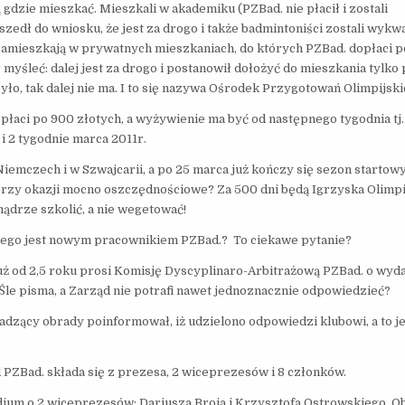
dzie mieszkać. Mieszkali w akademiku (PZBad. nie płacił i zostali
edł do wniosku, że jest za drogo i także badmintoniści zostali wykwa
mieszkają w prywatnych mieszkaniach, do których PZBad. dopłaci p
myśleć: dalej jest za drogo i postanowił dołożyć do mieszkania tylko
yło, tak dalej nie ma. I to się nazywa Ośrodek Przygotowań Olimpijski
łaci po 900 złotych, a wyżywienie ma być od następnego tygodnia tj.
i 2 tygodnie marca 2011r.
emczech i w Szwajcarii, a po 25 marca już kończy się sezon startowy
przy okazji mocno oszczędnościowe? Za 500 dni będą Igrzyska Olimpi
ądrze szkolić, a nie wegetować!
iego jest nowym pracownikiem PZBad.? To ciekawe pytanie?
 2,5 roku prosi Komisję Dyscyplinaro-Arbitrażową PZBad. o wyda
e pisma, a Zarząd nie potrafi nawet jednoznacznie odpowiedzieć?
adzący obrady poinformował, iż udzielono odpowiedzi klubowi, a to j
 PZBad. składa się z prezesa, 2 wiceprezesów i 8 członków.
dium o 2 wiceprezesów: Dariusza Broja i Krzysztofa Ostrowskiego. O