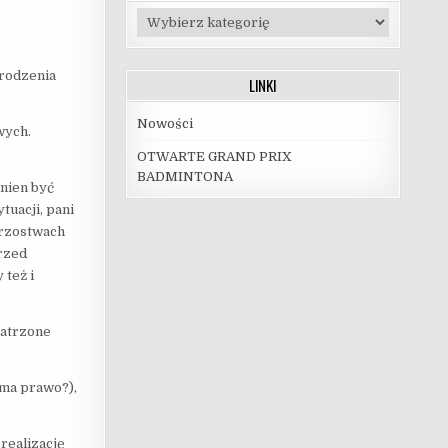
Kategorie
grodzenia
LINKI
Nowości
wych.
OTWARTE GRAND PRIX
BADMINTONA
nien być
tuacji, pani
trzostwach
przed
 też i
patrzone
 ma prawo?),
realizację