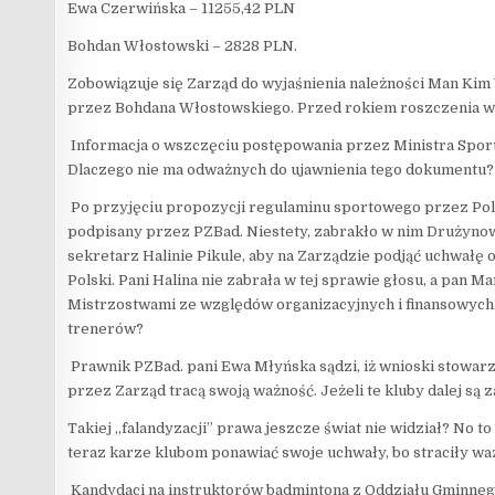
Ewa Czerwińska – 11255,42 PLN
Bohdan Włostowski – 2828 PLN.
Zobowiązuje się Zarząd do wyjaśnienia należności Man Kim
przez Bohdana Włostowskiego. Przed rokiem roszczenia wo
Informacja o wszczęciu postępowania przez Ministra Sportu
Dlaczego nie ma odważnych do ujawnienia tego dokumentu?
Po przyjęciu propozycji regulaminu sportowego przez Pol
podpisany przez PZBad. Niestety, zabrakło w nim Drużynowy
sekretarz Halinie Pikule, aby na Zarządzie podjąć uchwałę
Polski. Pani Halina nie zabrała w tej sprawie głosu, a pan Ma
Mistrzostwami ze względów organizacyjnych i finansowych. 
trenerów?
Prawnik PZBad. pani Ewa Młyńska sądzi, iż wnioski stowa
przez Zarząd tracą swoją ważność. Jeżeli te kluby dalej są
Takiej „falandyzacji” prawa jeszcze świat nie widział? No 
teraz karze klubom ponawiać swoje uchwały, bo straciły w
Kandydaci na instruktorów badmintona z Oddziału Gminneg