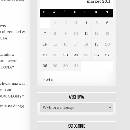
marzec 2011
P
W
Ś
C
P
S
N
1
2
3
4
5
6
owie
a obecności w
7
8
9
10
11
12
13
TOFA
14
15
16
17
18
19
20
a luki w
21
22
23
24
25
26
27
ykonawcom.
28
29
30
31
NTONA?
kwi »
achwał nazwał
emu za
ARCHIWA
ZADOWOLONY?
Archiwa
anie na drogę
KATEGORIE