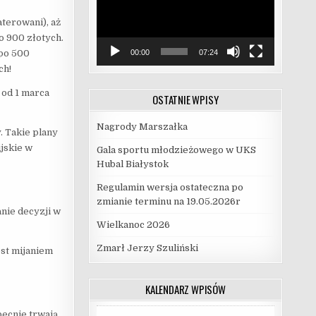
terowani), aż
o 900 złotych.
00:00
07:24
 po 500
ch!
 od 1 marca
OSTATNIE WPISY
Nagrody Marszałka
. Takie plany
jskie w
Gala sportu młodzieżowego w UKS
Hubal Białystok
Regulamin wersja ostateczna po
zmianie terminu na 19.05.2026r
nie decyzji w
Wielkanoc 2026
Zmarł Jerzy Szuliński
est mijaniem
KALENDARZ WPISÓW
becnie trwają