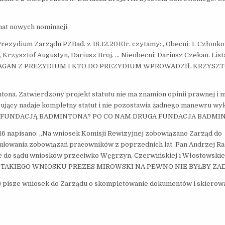
mat nowych nominacji.
ydium Zarządu PZBad. z 18.12.2010r. czytamy: „Obecni: 1. Członk
Krzysztof Augustyn, Dariusz Broj. … Nieobecni: Dariusz Czekan. List
AŁAGAN Z PREZYDIUM I KTO DO PREZYDIUM WPROWADZIŁ KRZYSZ
na. Zatwierdzony projekt statutu nie ma znamion opinii prawnej i m
łujący nadaje kompletny statut i nie pozostawia żadnego manewru w
WĄ FUNDACJĄ BADMINTONA? PO CO NAM DRUGA FUNDACJA BADMI
 16 napisano: „Na wniosek Komisji Rewizyjnej zobowiązano Zarząd do
gulowania zobowiązań pracowników z poprzednich lat. Pan Andrzej R
ie do sądu wniosków przeciwko Węgrzyn, Czerwińskiej i Włostowski
I CO? Z TAKIEGO WNIOSKU PREZES MIROWSKI NA PEWNO NIE BYŁBY 
io) pisze wniosek do Zarządu o skompletowanie dokumentów i skierow