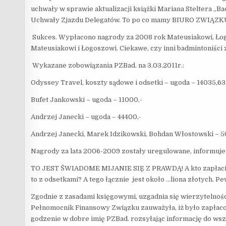
uchwały w sprawie aktualizacji książki Mariana Steltera „B
Uchwały Zjazdu Delegatów. To po co mamy BIURO ZWIĄZK
Sukces. Wypłacono nagrody za 2008 rok Mateusiakowi, Łogo
Mateusiakowi i Łogoszowi. Ciekawe, czy inni badmintoniści z
Wykazane zobowiązania PZBad. na 3.03.2011r.:
Odyssey Travel, koszty sądowe i odsetki – ugoda – 14035,63
Bufet Jankowski – ugoda – 11000,-
Andrzej Janecki – ugoda – 44400,-
Andrzej Janecki, Marek Idzikowski, Bohdan Włostowski – 5
Nagrody za lata 2006-2009 zostały uregulowane, informuje 
TO JEST ŚWIADOME MIJANIE SIĘ Z PRAWDĄ! A kto zapłacił Fu
to z odsetkami? A tego łącznie jest około …liona złotych. 
Zgodnie z zasadami księgowymi, uzgadnia się wierzytelności
Pełnomocnik Finansowy Związku zauważyła, iż było zapłacon
godzenie w dobre imię PZBad. rozsyłając informację do w