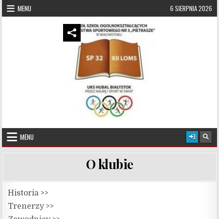
Skip to content
MENU
6 SIERPNIA 2026
UKS Hubal Białystok
Klub Sportowy
MENU
O klubie
Historia >>
Trenerzy >>