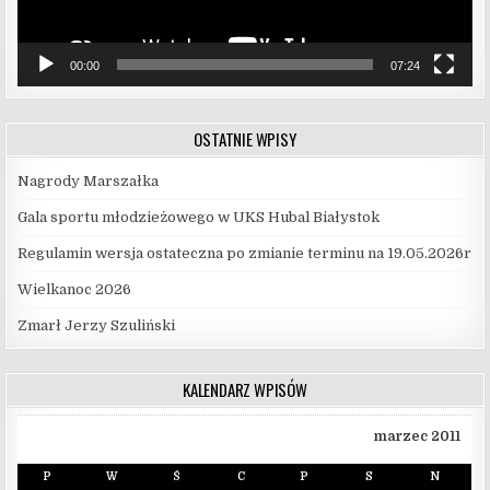
00:00
07:24
OSTATNIE WPISY
Nagrody Marszałka
Gala sportu młodzieżowego w UKS Hubal Białystok
Regulamin wersja ostateczna po zmianie terminu na 19.05.2026r
Wielkanoc 2026
Zmarł Jerzy Szuliński
KALENDARZ WPISÓW
marzec 2011
P
W
Ś
C
P
S
N