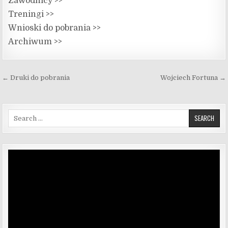
Zawodnicy >>
Treningi >>
Wnioski do pobrania >>
Archiwum >>
Nawigacja wpisu
← Druki do pobrania
Wojciech Fortuna →
Search for:
Odtwarzacz
video